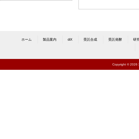
ホーム
製品案内
diX
受託合成
受託発酵
研
Copyright © 202