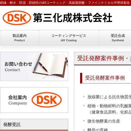
絶縁・耐水・防湿・防錆性のdiXコーティング・高級脂肪酸・ファインケミカル中間体製造・
製品案内
コーティングサービス
受託合成
Product
diX Coating
Synthetic
受託発酵案件事例・
受託発酵案件事例
放線菌による抗生物質
植物・動物材料の乳酸
（健康食品原料、化粧
微生物酵素の生産
発酵受託
酵母の育種