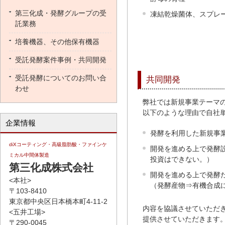
第三化成・発酵グループの受
凍結乾燥菌体、スプレ
託業務
培養機器、その他保有機器
受託発酵案件事例・共同開発
受託発酵についてのお問い合
共同開発
わせ
弊社では新規事業テーマ
以下のような理由で自社
企業情報
発酵を利用した新規事
diXコーティング・高級脂肪酸・ファインケ
開発を進める上で発酵
ミカル中間体製造
投資はできない。）
第三化成株式会社
開発を進める上で発酵
<本社>
（発酵産物⇒有機合成
〒103-8410
東京都中央区日本橋本町4-11-2
内容を協議させていただ
<五井工場>
提供させていただきます
〒290-0045