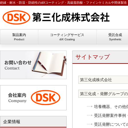
絶縁・耐水・防湿・防錆性のdiXコーティング・高級脂肪酸・ファインケミカル中間体製造・
製品案内
コーティングサービス
受託合成
Product
diX Coating
Synthetic
サイトマップ
第三化成株式会社
第三化成・発酵グループの
培養機器、その他
受託発酵案件事例
企業情報
受託発酵について