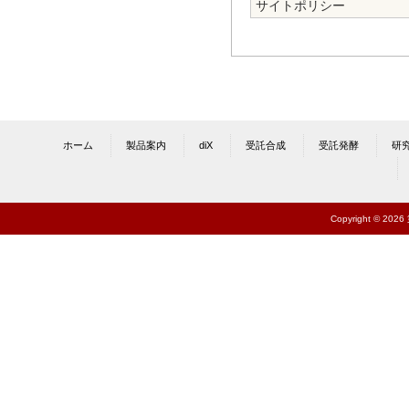
サイトポリシー
ホーム
製品案内
diX
受託合成
受託発酵
研
Copyright © 202