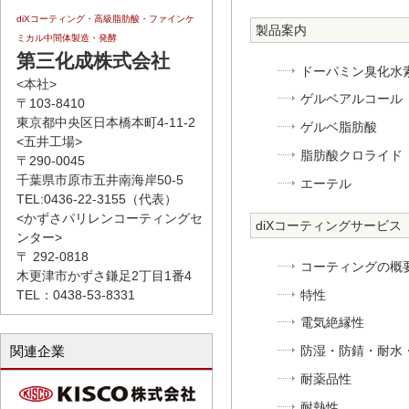
diXコーティング・高級脂肪酸・ファインケ
製品案内
ミカル中間体製造・発酵
第三化成株式会社
ドーパミン臭化水
<本社>
ゲルベアルコール
〒103-8410
東京都中央区日本橋本町4-11-2
ゲルベ脂肪酸
<五井工場>
脂肪酸クロライド
〒290-0045
千葉県市原市五井南海岸50-5
エーテル
TEL:0436-22-3155（代表）
<かずさパリレンコーティングセ
diXコーティングサービス
ンター>
〒 292-0818
コーティングの概
木更津市かずさ鎌足2丁目1番4
特性
TEL：0438-53-8331
電気絶縁性
関連企業
防湿・防錆・耐水
耐薬品性
耐熱性