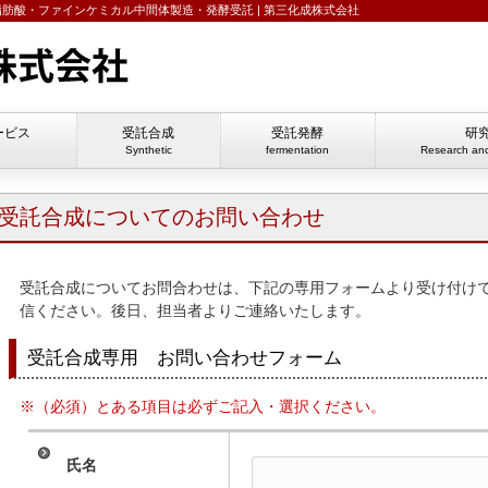
脂肪酸・ファインケミカル中間体製造・発酵受託 | 第三化成株式会社
ービス
受託合成
受託発酵
研
Synthetic
fermentation
Research an
受託合成についてのお問い合わせ
受託合成についてお問合わせは、下記の専用フォームより受け付け
信ください。後日、担当者よりご連絡いたします。
受託合成専用 お問い合わせフォーム
※（必須）とある項目は必ずご記入・選択ください。
氏名