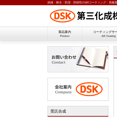
絶縁・耐水・防湿・防錆性のdiXコーティング・高級
製品案内
コーティングサ
Product
diX Coating
受託合成