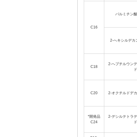
パルミチン
C16
2-へキシルデ
2-へプチルウン
C18
C20
2-オクチルドデ
*開発品
2-デシルテトラ
C24