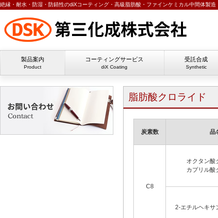
絶縁・耐水・防湿・防錆性のdiXコーティング・高級脂肪酸・ファインケミカル中間体製造・
製品案内
コーティングサービス
受託合成
Product
diX Coating
Synthetic
脂肪酸クロライド
炭素数
品
オクタン酸
カプリル酸
C8
2-エチルヘキ