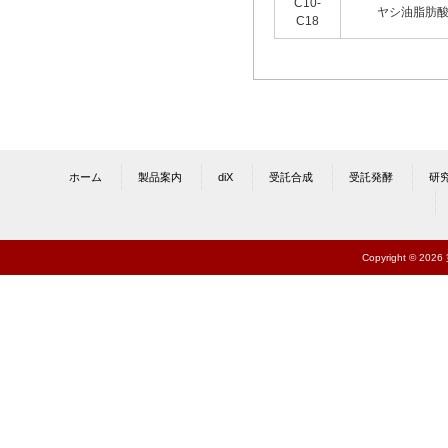
C10-
ヤシ油脂肪
C18
ホーム
製品案内
diX
受託合成
受託発酵
研
Copyright © 202