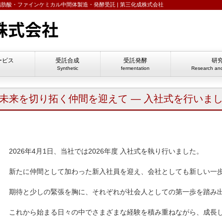
脂肪酸・ファインケミカル中間体製造・発酵受託 | 第三化成株式会社
ービス
受託合成
受託発酵
研
Synthetic
fermentation
Research an
未来を切り拓く仲間を迎えて ― 入社式を行いま
2026年4月1日、当社では2026年度 入社式を執り行いました。
新たに仲間として加わった新入社員を迎え、会社としても新しい一
期待と少しの緊張を胸に、それぞれが社会人としての第一歩を踏み
これから始まる日々の中でさまざまな経験を積み重ねながら、成長