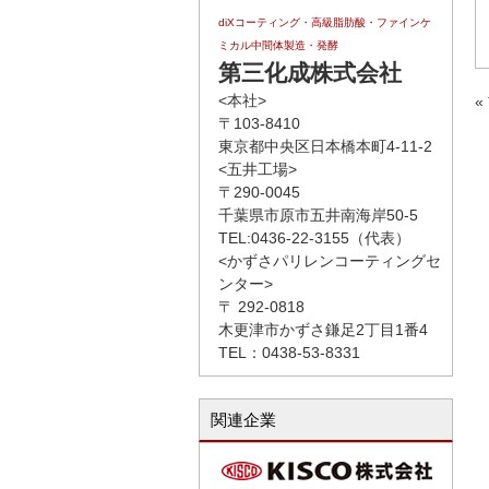
diXコーティング・高級脂肪酸・ファインケ
ミカル中間体製造・発酵
第三化成株式会社
<本社>
«
〒103-8410
東京都中央区日本橋本町4-11-2
<五井工場>
〒290-0045
千葉県市原市五井南海岸50-5
TEL:0436-22-3155（代表）
<かずさパリレンコーティングセ
ンター>
〒 292-0818
木更津市かずさ鎌足2丁目1番4
TEL：0438-53-8331
関連企業