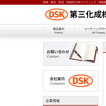
絶縁・耐水・防湿・防錆性のdiXコーティング・高級
製品案内
コーティングサ
Product
diX Coating
企業情報